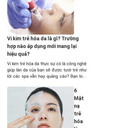
cầu đã ra đời, trở thành “tiên đan” giúp ...
nào
cũng
phải
biết
để có
thể sở
Vi kim trẻ hóa da là gì? Trường
hữu
hợp nào áp dụng mới mang lại
làn da
hiệu quả?
tươi
trẻ
Vi kim trẻ hóa da thực sự có là công nghệ
mịn
giúp làn da của bạn sẽ được tươi trẻ như
màng
lời các spa vẫn hay quảng cáo? Bạn biết
“0
gì về công nghệ này, liệu rằng làn da của
tuổi”.
bạn có phù hợp? Vi kim sẽ hiệu quả gấp
6
1/
10 lần nếu như áp ...
Mặt
Cách
nạ
trẻ
hóa
trẻ
da
hóa
mặt