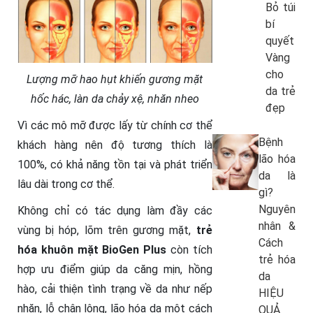
Bỏ túi
bí
quyết
Vàng
cho
Lượng mỡ hao hụt khiến gương mặt
da trẻ
hốc hác, làn da chảy xệ, nhăn nheo
đẹp
Vì các mô mỡ được lấy từ chính cơ thể
Bệnh
khách hàng nên độ tương thích là
lão hóa
100%, có khả năng tồn tại và phát triển
da là
lâu dài trong cơ thể.
gì?
Nguyên
Không chỉ có tác dụng làm đầy các
nhân &
vùng bị hóp, lõm trên gương mặt,
trẻ
Cách
hóa khuôn mặt BioGen Plus
còn tích
trẻ hóa
hợp ưu điểm giúp da căng mịn, hồng
da
hào, cải thiện tình trạng về da như nếp
HIỆU
nhăn, lỗ chân lông, lão hóa da một cách
QUẢ