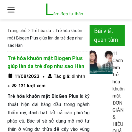
L
àm đẹp tự thân
Bài viết
Trang chủ
Trẻ hóa da
Trẻ hóa khuôn
mặt Biogen Plus giúp làn da trẻ đẹp như
quan tâm
sao Hàn
11
Trẻ hóa khuôn mặt Biogen Plus
Cách
giúp làn da trẻ đẹp như sao Hàn
làm
trẻ
11/08/2023
Tác giả:
dinhth
*
hóa
131 lượt xem
*
khuôn
mặt
Trẻ hóa khuôn mặt BioGen Plus
là kỹ
ĐƠN
thuật hiện đại hàng đầu trong ngành
GIẢN
thẩm mỹ, đánh bật tất cả các phương
&
pháp cũ. Bác sĩ sẽ sử dụng mô mỡ tự
HIỆU
thân ở vùng dư thừa để cấy vào vùng
QUẢ