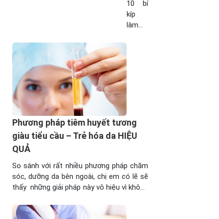
10 bí
kíp
làm
trẻ
hóa
da
mặt
tại
nhà
Đơn
giản –
Phương pháp tiêm huyết tương
An
toàn –
giàu tiểu cầu – Trẻ hóa da HIỆU
Hiệu
QUẢ
quả
sau
So sánh với rất nhiều phương pháp chăm
đây
sóc, dưỡng da bên ngoài, chị em có lẽ sẽ
mà
thấy những giải pháp này vô hiệu vì không
nhất
thể phục hồi sự sống của làn da. Khi đó
định
phương pháp tiêm huyết tương giàu tiểu
chị em