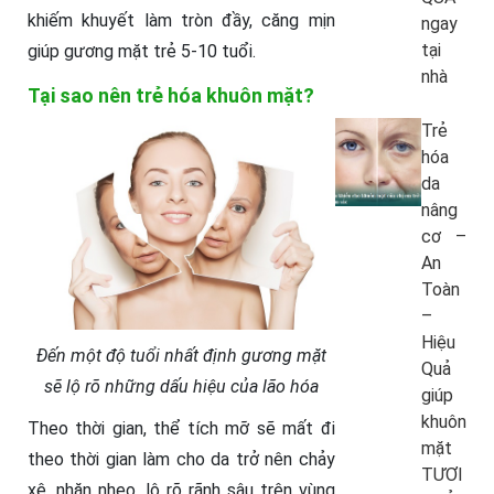
khiếm khuyết làm tròn đầy, căng mịn
ngay
tại
giúp gương mặt trẻ 5-10 tuổi.
nhà
Tại sao nên trẻ hóa khuôn mặt?
Trẻ
hóa
da
nâng
cơ –
An
Toàn
–
Hiệu
Đến một độ tuổi nhất định gương mặt
Quả
sẽ lộ rõ những dấu hiệu của lão hóa
giúp
khuôn
Theo thời gian, thể tích mỡ sẽ mất đi
mặt
theo thời gian làm cho da trở nên chảy
TƯƠI
xệ, nhăn nheo, lộ rõ rãnh sâu trên vùng