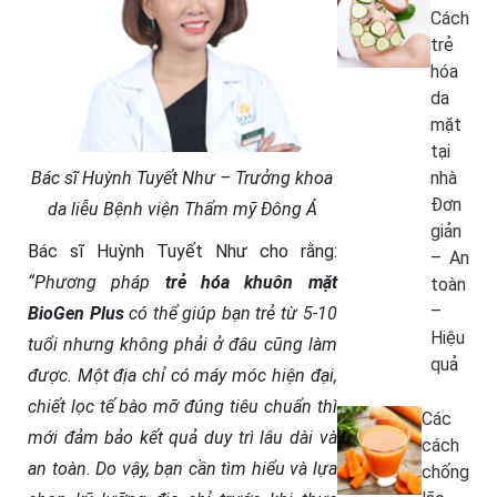
Cách
trẻ
hóa
da
mặt
tại
nhà
Bác sĩ Huỳnh Tuyết Như – Trưởng khoa
Đơn
da liễu Bệnh viện Thẩm mỹ Đông Á
giản
Bác sĩ Huỳnh Tuyết Như cho rằng:
– An
“Phương pháp
trẻ hóa khuôn mặt
toàn
–
BioGen Plus
có thể giúp bạn trẻ từ 5-10
Hiệu
tuổi nhưng không phải ở đâu cũng làm
quả
được. Một địa chỉ có máy móc hiện đại,
chiết lọc tế bào mỡ đúng tiêu chuẩn thì
Các
mới đảm bảo kết quả duy trì lâu dài và
cách
an toàn. Do vậy, bạn cần tìm hiểu và lựa
chống