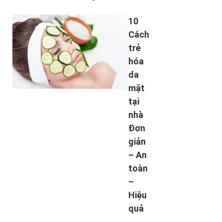
hơn. Từ đó, bạn muốn tìm cho mình một
phương pháp trẻ hóa da nâng cơ để khắc
10
phục những biểu hiện trên? Hãy cùng tìm
Cách
hiểu ngay qua bài ...
trẻ
hóa
da
mặt
tại
nhà
Đơn
giản
– An
toàn
–
Hiệu
quả