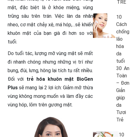
TRẺ
mặt, đặc biệt là ở khóe miệng, vùng
trũng sâu trên trán. Việc làn da nhăn
10
Cách
nheo, cơ mặt chảy xệ, má hóp,…sẽ khiến
chống
khuôn mặt của bạn già đi hơn so với
lão
tuổi.
hóa
Do tuổi tác, lượng mỡ vùng mặt sẽ mất
da
tuổi
đi nhanh chóng nhưng những vị trí như
30 An
bụng, đùi, lưng, hông lại tích tụ rất nhiều.
Toàn
Đối với
trẻ hóa khuôn mặt BioGen
– Đơn
Plus
sẽ mang lại 2 lợi ích: Giảm mỡ thừa
Giản
vùng không mong muốn và làm đầy các
giúp
vùng hóp, lõm trên gương mặt.
da
Tươi
Trẻ
10