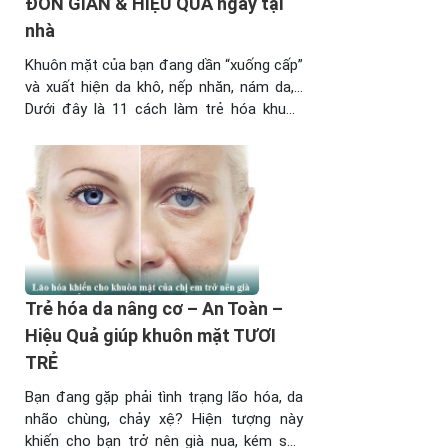
ĐƠN GIẢN & HIỆU QUẢ ngay tại
nhà
Khuôn mặt của bạn đang dần “xuống cấp”
và xuất hiện da khô, nếp nhăn, nám da,…
Dưới đây là 11 cách làm trẻ hóa khuôn
mặt đơn giản và hiệu quả ngay tại nhà mà
bạn có thể thực hiện. 1/ Cách làm trẻ hóa
khuôn mặt bằng thay đổi kiểu tóc Cách ...
Trẻ hóa da nâng cơ – An Toàn –
Hiệu Quả giúp khuôn mặt TƯƠI
TRẺ
Bạn đang gặp phải tình trạng lão hóa, da
nhão chùng, chảy xệ? Hiện tượng này
khiến cho bạn trở nên già nua, kém sắc