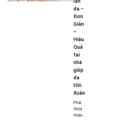
làn
tại
da –
nhà
Đơn
bằng
lòng
Giản
đỏ
–
trứng
Hiệu
gà ...
Quả
tại
nhà
giúp
da
Hồi
Xuân
Phải
thừa
nhận
rằng