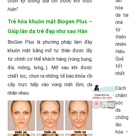
lão
chọn kỹ lưỡng địa chỉ trước khi thực
hóa
hiện”.
da tại
Trẻ hóa khuôn mặt Biogen Plus –
nhà
từ
Giúp làn da trẻ đẹp như sao Hàn
thiên
BioGen Plus là phương pháp làm đầy
nhiên
khuôn mặt bằng mỡ tự thân được lấy
Hiệu
Quả
từ chính cơ thể khách hàng (vùng bụng,
tốt
đùi, mông, lưng,..). Mỡ sau khi được
nhất
chiết lọc, chọn ra những tế bào khỏe rồi
cấy trực tiếp vào vùng mặt lõm, da
Cách
nhăn nheo.
chăm
sóc
da
chống
lão
hóa –