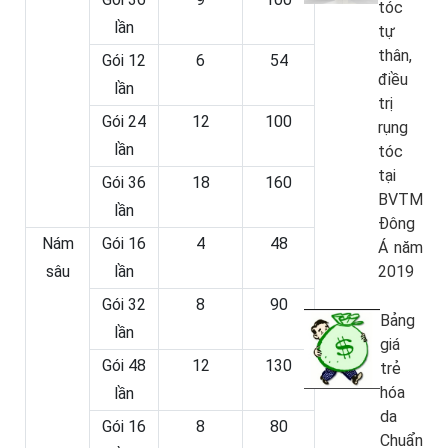
tóc
lần
tự
thân,
Gói 12
6
54
điều
lần
trị
Gói 24
12
100
rụng
lần
tóc
tại
Gói 36
18
160
BVTM
lần
Đông
Nám
Gói 16
4
48
Á năm
sâu
lần
2019
Gói 32
8
90
Bảng
lần
giá
Gói 48
12
130
trẻ
hóa
lần
da
Gói 16
8
80
Chuẩn