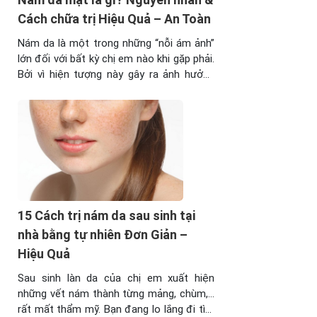
Cách chữa trị Hiệu Quả – An Toàn
Nám da là một trong những “nỗi ám ảnh”
lớn đối với bất kỳ chị em nào khi gặp phải.
Bởi vì hiện tượng này gây ra ảnh hưởng
rất lớn đến thẩm mỹ gưởng mặt của chị
em. Hãy cùng tìm hiểu xem nám da là gì,
nguyên nhân và cách khắc phục hiệu ...
15 Cách trị nám da sau sinh tại
nhà bằng tự nhiên Đơn Giản –
Hiệu Quả
Sau sinh làn da của chị em xuất hiện
những vết nám thành từng mảng, chùm,…
rất mất thẩm mỹ. Bạn đang lo lắng đi tìm