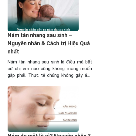
Nám tàn nhang sau sinh –
Nguyên nhân & Cách trị Hiệu Quả
nhất
Nám tàn nhang sau sinh là điều mà bất
cứ chị em nào cũng không mong muốn
gặp phải. Thực tế chúng không gây ảnh
hưởng trực tiếp đến sức khỏe nhưng lại
khiến làn da của chị em mất thẩm mỹ, trở
nên già nua, kém sắc hơn. Hãy cùng tìm
hiểu ngay về ...
Nám da mặt là gì? Nguyên nhân &