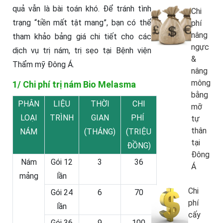
quả vẫn là bài toán khó. Để tránh tình
Chi
trạng “tiền mất tật mang”, bạn có thể
phí
nâng
tham khảo bảng giá chi tiết cho các
ngực
dịch vụ trị nám, trị sẹo tại Bệnh viện
&
Thẩm mỹ Đông Á.
nâng
mông
1/ Chi phí trị nám Bio Melasma
bằng
PHÂN
LIỆU
THỜI
CHI
mỡ
LOẠI
TRÌNH
GIAN
PHÍ
tự
thân
NÁM
(THÁNG)
(TRIỆU
tại
ĐỒNG)
Đông
Nám
Gói 12
3
36
Á
mảng
lần
Chi
Gói 24
6
70
phí
lần
cấy
Gói 36
9
100