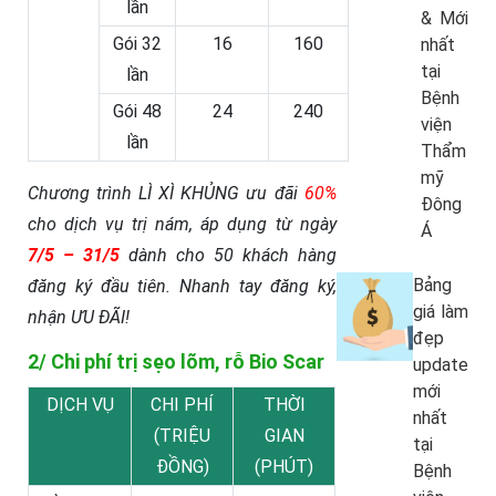
lần
& Mới
Gói 32
16
160
nhất
tại
lần
Bệnh
Gói 48
24
240
viện
lần
Thẩm
mỹ
Chương trình LÌ XÌ KHỦNG ưu đãi
60%
Đông
cho dịch vụ trị nám, áp dụng từ ngày
Á
7/5 – 31/5
dành cho 50 khách hàng
Bảng
đăng ký đầu tiên. Nhanh tay đăng ký,
giá làm
nhận ƯU ĐÃI!
đẹp
2/ Chi phí trị sẹo lõm, rỗ Bio Scar
update
mới
DỊCH VỤ
CHI PHÍ
THỜI
nhất
(TRIỆU
GIAN
tại
ĐỒNG)
(PHÚT)
Bệnh