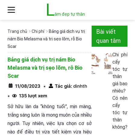
L
àm đẹp tự thân
Bài viết
Trang chủ
Chi phí
Bảng giá dịch vụ trị
nám Bio Melasma và trị sẹo lõm, rỗ Bio
quan tâm
Scar
Chi phí
Bảng giá dịch vụ trị nám Bio
cấy
Melasma và trị sẹo lõm, rỗ Bio
tóc tự
Scar
thân
giá bao
11/08/2023
Tác giả:
dinhth
*
nhiêu?
135 lượt xem
*
Có nên
cấy
Sở hữu làn da “không tuổi”, mịn màng,
tóc tự
trắng sáng luôn là mong muôn của nhiều
thân
người. Tuy nhiên, việc lựa chọn cơ sở
không?
nào để điều trị vừa tiết kiệm vừa hiệu