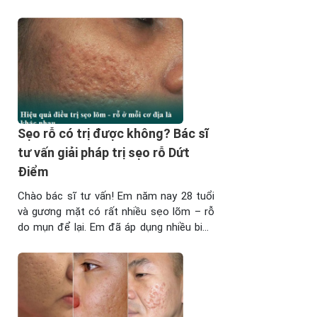
cho mình phương pháp khắc phục an toàn
cho cả mẹ và con? Sau đây là 15 cách trị
nám sau sinh tại nhà hoàn toàn từ thiên
nhiên ...
Sẹo rỗ có trị được không? Bác sĩ
tư vấn giải pháp trị sẹo rỗ Dứt
Điểm
Chào bác sĩ tư vấn! Em năm nay 28 tuổi
và gương mặt có rất nhiều sẹo lõm – rỗ
do mụn để lại. Em đã áp dụng nhiều biện
pháp khác nhau nhưng vẫn không thể cải
thiện được. Mong bác sĩ có thể tư vấn
giúp em sẹo rỗ có trị được không ...