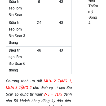
viện
Điều trị
8
40
Thẩm
sẹo lõm
mỹ
Bio Scar
Đông
Điều trị
24
40
Á
sẹo lõm
Bio Scar 3
tháng
Điều trị
48
40
sẹo lõm
Bio Scar 6
tháng
Chương trình ưu đãi
MUA 2 TẶNG 1,
MUA 3 TẶNG 2
c
ho dịch vụ trị sẹo Bio
Scar, áp dụng từ ngày
7/5 – 31/5
dành
cho 50 khách hàng đăng ký đầu tiên.