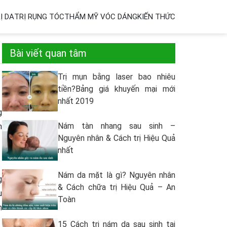
Ị DA
TRỊ RỤNG TÓC
THẨM MỸ VÓC DÁNG
KIẾN THỨC
Bài viết quan tâm
Trị mụn bằng laser bao nhiêu
tiền?Bảng giá khuyến mại mới
nhất 2019
g
Nám tàn nhang sau sinh –
n
Nguyên nhân & Cách trị Hiệu Quả
nhất
Nám da mặt là gì? Nguyên nhân
g
& Cách chữa trị Hiệu Quả – An
u
Toàn
n
15 Cách trị nám da sau sinh tại