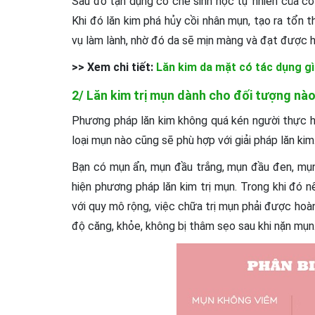
Sau đó tận dụng cơ chế sinh học tự nhiên của cơ
Khi đó lăn kim phá hủy cồi nhân mụn, tạo ra tổn 
vụ làm lành, nhờ đó da sẽ mịn màng và đạt được 
>> Xem chi tiết:
Lăn kim da mặt có tác dụng g
2/ Lăn kim trị mụn dành cho đối tượng nà
Phương pháp lăn kim không quá kén người thực hiệ
loại mụn nào cũng sẽ phù hợp với giải pháp lăn kim
Bạn có mụn ẩn, mụn đầu trắng, mụn đầu đen, mụ
hiện phương pháp lăn kim trị mụn. Trong khi đó 
với quy mô rộng, việc chữa trị mụn phải được hoà
độ căng, khỏe, không bị thâm sẹo sau khi nặn mụn