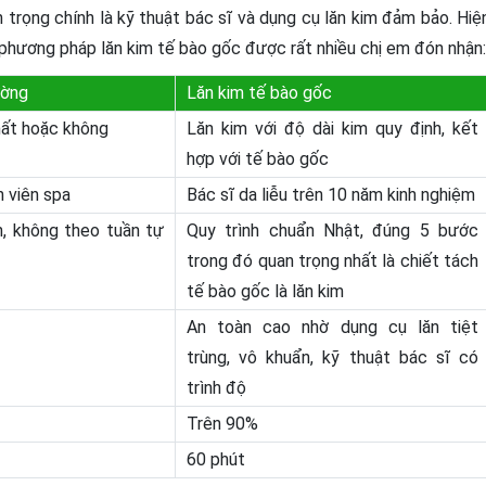
trọng chính là kỹ thuật bác sĩ và dụng cụ lăn kim đảm bảo. Hiệ
hương pháp lăn kim tế bào gốc được rất nhiều chị em đón nhận:
ường
Lăn kim tế bào gốc
chất hoặc không
Lăn kim với độ dài kim quy định, kết
hợp với tế bào gốc
n viên spa
Bác sĩ da liễu trên 10 năm kinh nghiệm
n, không theo tuần tự
Quy trình chuẩn Nhật, đúng 5 bước
trong đó quan trọng nhất là chiết tách
tế bào gốc là lăn kim
An toàn cao nhờ dụng cụ lăn tiệt
trùng, vô khuẩn, kỹ thuật bác sĩ có
trình độ
Trên 90%
60 phút