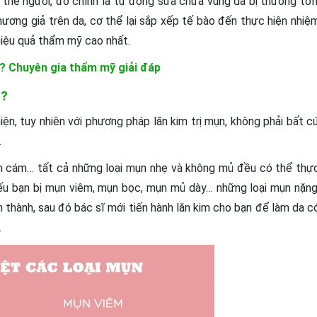
 thể người, đó chính là tự động sửa chữa vùng da bị thương tổn
thương giả trên da, cơ thể lại sắp xếp tế bào đến thực hiện nhiệ
hiệu quả thẩm mỹ cao nhất.
ì? Chuyên gia thẩm mỹ giải đáp
o?
n, tuy nhiên với phương pháp lăn kim trị mụn, không phải bất c
.
n cám… tất cả những loại mụn nhẹ và không mủ đều có thể thự
nếu bạn bị mụn viêm, mụn bọc, mụn mủ dày… những loại mụn nặng
n thành, sau đó bác sĩ mới tiến hành lăn kim cho bạn để làm da c
.