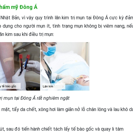
n Thẩm mỹ Đông Á
hật Bản, vì vậy quy trình lăn kim trị mụn tại Đông Á cực kỳ đả
p dụng cho người mụn ít, tình trạng mụn không bị viêm nang, nế
n kim sau khi điều trị mụn:
trị mụn tại Đông Á rất nghiêm ngặt
 mặt, tẩy da chết, xông hơi làm giãn nở lỗ chân lông và lau khô d
t, sau đó tiến hành chiết tách lấy tế bào gốc và quay li tâm