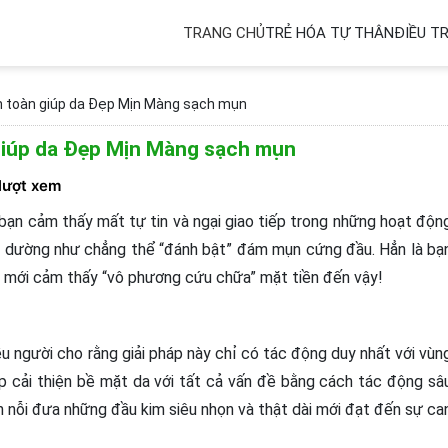
TRANG CHỦ
TRẺ HÓA TỰ THÂN
ĐIỀU TR
An toàn giúp da Đẹp Mịn Màng sạch mụn
 giúp da Đẹp Mịn Màng sạch mụn
 lượt xem
bạn cảm thấy mất tự tin và ngại giao tiếp trong những hoạt độn
g dường như chẳng thể “đánh bật” đám mụn cứng đầu. Hẳn là bạ
n mới cảm thấy “vô phương cứu chữa” mặt tiền đến vậy!
iều người cho rằng giải pháp này chỉ có tác động duy nhất với vùn
áp cải thiện bề mặt da với tất cả vấn đề bằng cách tác động sâ
đến nỗi đưa những đầu kim siêu nhọn và thật dài mới đạt đến sự ca