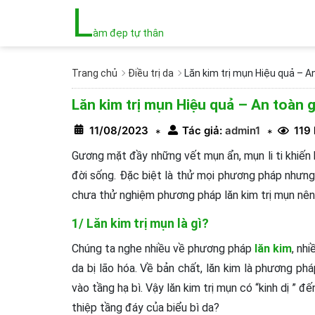
L
àm đẹp tự thân
Trang chủ
Điều trị da
Lăn kim trị mụn Hiệu quả – 
Lăn kim trị mụn Hiệu quả – An toàn
11/08/2023
Tác giả:
admin1
119
*
*
Gương mặt đầy những vết mụn ẩn, mụn li ti khiến 
đời sống. Đặc biệt là thử mọi phương pháp nhưn
chưa thử nghiệm phương pháp lăn kim trị mụn nê
1/ Lăn kim trị mụn là gì?
Chúng ta nghe nhiều về phương pháp
lăn kim
, nh
da bị lão hóa. Về bản chất, lăn kim là phương ph
vào tầng hạ bì. Vậy lăn kim trị mụn có “kinh dị ” 
thiệp tầng đáy của biểu bì da?