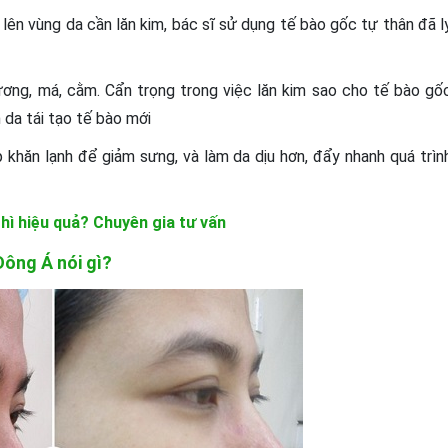
n lên vùng da cần lăn kim, bác sĩ sử dụng tế bào gốc tự thân đã l
dương, má, cằm. Cẩn trọng trong việc lăn kim sao cho tế bào gố
 da tái tạo tế bào mới
p khăn lạnh để giảm sưng, và làm da dịu hơn, đẩy nhanh quá trìn
 thì hiệu quả? Chuyên gia tư vấn
Đông Á nói gì?