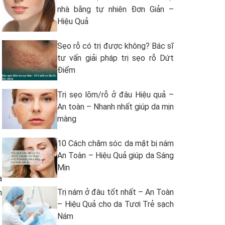
nhà bằng tự nhiên Đơn Giản –
Hiệu Quả
Sẹo rỗ có trị được không? Bác sĩ
tư vấn giải pháp trị sẹo rỗ Dứt
Điểm
Trị sẹo lõm/rỗ ở đâu Hiệu quả –
An toàn – Nhanh nhất giúp da mịn
màng
10 Cách chăm sóc da mặt bị nám
An Toàn – Hiệu Quả giúp da Sáng
Mịn
à
Trị nám ở đâu tốt nhất – An Toàn
n
– Hiệu Quả cho da Tươi Trẻ sạch
Nám