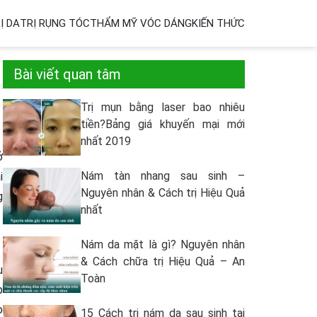
Ị DA
TRỊ RỤNG TÓC
THẨM MỸ VÓC DÁNG
KIẾN THỨC
Bài viết quan tâm
Trị mụn bằng laser bao nhiêu
tiền?Bảng giá khuyến mại mới
nhất 2019
̉
Nám tàn nhang sau sinh –
i
Nguyên nhân & Cách trị Hiệu Quả
g
nhất
Nám da mặt là gì? Nguyên nhân
& Cách chữa trị Hiệu Quả – An
̣
Toàn
p
o
15 Cách trị nám da sau sinh tại