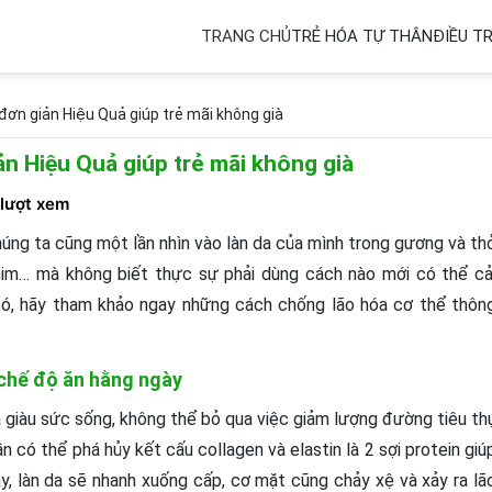
TRANG CHỦ
TRẺ HÓA TỰ THÂN
ĐIỀU TR
ể đơn giản Hiệu Quả giúp trẻ mãi không già
iản Hiệu Quả giúp trẻ mãi không già
 lượt xem
g chúng ta cũng một lần nhìn vào làn da của mình trong gương và thơ
im… mà không biết thực sự phải dùng cách nào mới có thể cả
ó, hãy tham khảo ngay những cách chống lão hóa cơ thể thôn
chế độ ăn hằng ngày
 giàu sức sống, không thể bỏ qua việc giảm lượng đường tiêu thu
 có thể phá hủy kết cấu collagen và elastin là 2 sợi protein giú
̀y, làn da sẽ nhanh xuống cấp, cơ mặt cũng chảy xệ và xảy ra lã