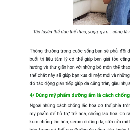
Tập luyện thể dục thể thao, yoga, gym… cũng là
Thông thường trong cuộc sống bạn sẽ phải đối diệ
buổi trị liệu tâm lý có thể giúp bạn giải tỏa
hưởng và thư giãn hơn với những bộ môn thể tha
thể chất này sẽ giúp bạn xua đi mệt mỏi và nhữ
đó tác động gián tiếp giúp da căng tràn, giàu nhự
4/ Dùng mỹ phẩm dưỡng ẩm là cách chống 
Ngoài những cách chống lão hóa cơ thể phía trên,
mỹ phẩm để hỗ trợ trẻ hóa, chống lão hóa. Có
kem chống lão hóa, serum dưỡng da, sữa rửa mặt t
bên trong cơ thể qua đường ăn uống, tập luyện thể