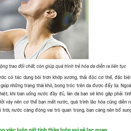
 trao đổi chất, còn giúp quá trình trẻ hóa da diễn ra liên tục
́c có tác dụng bôi trơn khớp xương, thải độc cơ thể, đặc biệ
giúp những trạng thái khô, bong tróc trên da được đẩy lùi. Ngoà
iệt, khi bạn uống nước đầy đủ, làn da bạn sẽ khó gặp phải tìn
ởi vậy nên cơ thể bạn mất nước, quá trình lão hóa cũng diễn r
i trời, nước càng đóng vai trò quan trọng, bạn càng nên bổ sun
g việc luôn giữ tinh thần luôn vui vẻ lạc quan