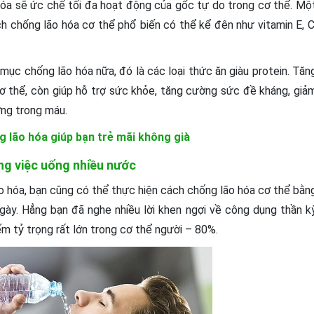
́a sẽ ức chế tối đa hoạt động của gốc tự do trong cơ thể. Mộ
́ch chống lão hóa cơ thể phổ biến có thể kể đên như vitamin E, C
̣c chống lão hóa nữa, đó là các loại thức ăn giàu protein. Tăn
 thể, còn giúp hỗ trợ sức khỏe, tăng cường sức đề kháng, giả
ờng trong máu.
 lão hóa giúp bạn trẻ mãi không già
ng việc uống nhiều nước
hóa, bạn cũng có thể thực hiện cách chống lão hóa cơ thể bằn
ngày. Hẳng bạn đã nghe nhiều lời khen ngợi về công dụng thần ky
ếm tỷ trọng rất lớn trong cơ thể người – 80%.