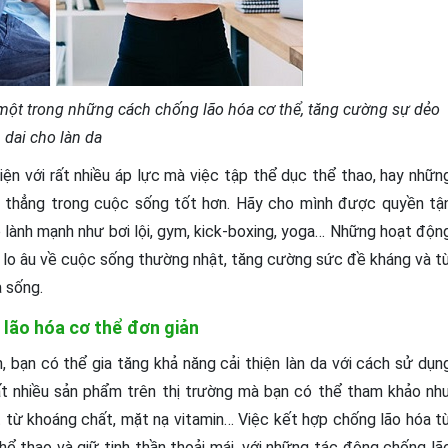
 một trong những cách chống lão hóa cơ thể, tăng cường sự dẻo
dai cho làn da
n với rất nhiều áp lực mà việc tập thể dục thể thao, hay nhữn
 căng thẳng trong cuộc sống tốt hơn. Hãy cho mình được quyền tậ
o lành mạnh như bơi lội, gym, kick-boxing, yoga… Những hoạt độn
ng lo âu về cuộc sống thường nhật, tăng cường sức đề kháng và tư
a sống.
lão hóa cơ thể đơn giản
 bạn có thể gia tăng khả năng cải thiện làn da với cách sử dụn
 rất nhiều sản phẩm trên thị trường mà bạn có thể tham khảo nh
ừ khoáng chất, mặt nạ vitamin… Việc kết hợp chống lão hóa tư
 thao và giữ tinh thần thoải mái, với những tác động chống lã